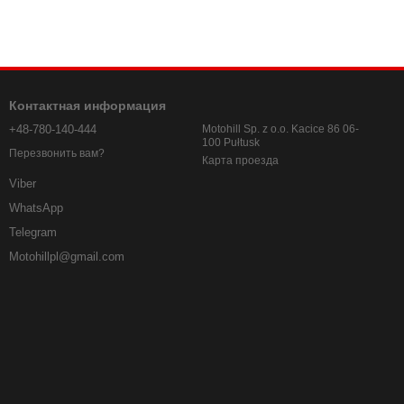
Контактная информация
+48-780-140-444
Motohill Sp. z o.o. Kacice 86 06-
100 Pułtusk
Перезвонить вам?
Карта проезда
Viber
WhatsApp
Telegram
Motohillpl@gmail.com