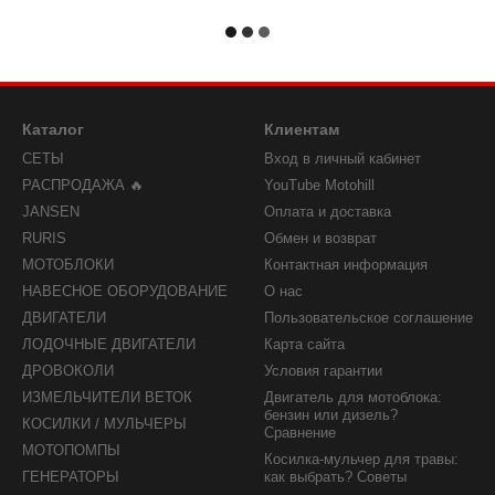
Каталог
Клиентам
СЕТЫ
Вход в личный кабинет
РАСПРОДАЖА 🔥
YouTube Motohill
JANSEN
Оплата и доставка
RURIS
Обмен и возврат
МОТОБЛОКИ
Контактная информация
НАВЕСНОЕ ОБОРУДОВАНИЕ
О нас
ДВИГАТЕЛИ
Пользовательское соглашение
ЛОДОЧНЫЕ ДВИГАТЕЛИ
Карта сайта
ДРОВОКОЛИ
Условия гарантии
ИЗМЕЛЬЧИТЕЛИ ВЕТОК
Двигатель для мотоблока:
бензин или дизель?
КОСИЛКИ / МУЛЬЧЕРЫ
Сравнение
МОТОПОМПЫ
Косилка-мульчер для травы:
ГЕНЕРАТОРЫ
как выбрать? Советы