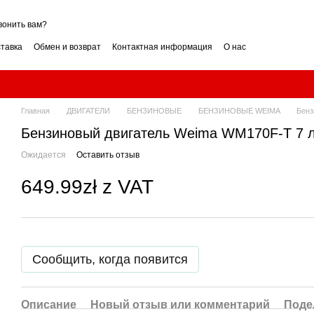
вонить вам?
ставка
Обмен и возврат
Контактная информация
О нас
ие
Условия гарантии
нзин или дизель? Сравнение
как выбрать? Советы
ли вертикальный? Как выбрать?
Измельчитель веток: как выбрать? Гид
Главная
ДВИГАТЕЛИ
БЕНЗИНОВЫЕ
БЕНЗИНОВЫЕ WEIMA
Бенз
обрать мощность? Гид
Бензиновый снегоуборщик: как выбрать? Гид
Бензиновый двигатель Weima WM170F-T 7 л
Ожидается
Оставить отзыв
649.99zł z VAT
Сообщить, когда появится
Описание
Новый отзыв или комментарий
Поде