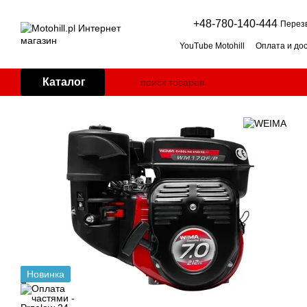
Перейти к основному контенту
+48-780-140-444
Перез
YouTube Motohill
Оплата и до
Пользовательское соглашен
Двигатель для мотоблока: бе
Каталог
Косилка-мульчер для травы: 
Дровокол: горизонтальный и
Генератор для дома: как под
Impressum
Новинка