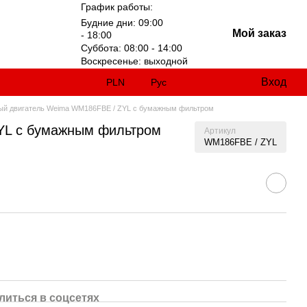
График работы:
Будние дни: 09:00
Мой заказ
- 18:00
Суббота: 08:00 - 14:00
Воскресенье: выходной
Вход
PLN
Рус
ый двигатель Weima WM186FBE / ZYL с бумажным фильтром
YL с бумажным фильтром
Артикул
WM186FBE / ZYL
литься в соцсетях