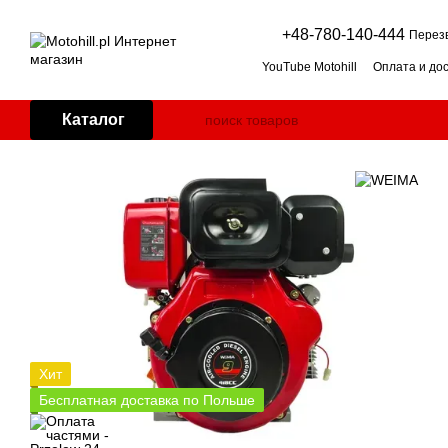
Перейти к основному контенту
+48-780-140-444
Перез
YouTube Motohill
Оплата и до
Пользовательское соглашен
Двигатель для мотоблока: бе
Каталог
Косилка-мульчер для травы: 
Дровокол: горизонтальный и
Генератор для дома: как под
Impressum
Хит
Бесплатная доставка по Польше