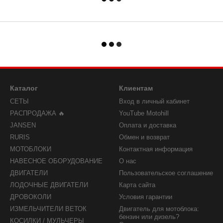
Каталог
Клиентам
СЕТЫ
Вход в личный кабинет
РАСПРОДАЖА 🔥
YouTube Motohill
JANSEN
Оплата и доставка
RURIS
Обмен и возврат
МОТОБЛОКИ
Контактная информация
НАВЕСНОЕ ОБОРУДОВАНИЕ
О нас
ДВИГАТЕЛИ
Пользовательское соглашение
ЛОДОЧНЫЕ ДВИГАТЕЛИ
Карта сайта
ДРОВОКОЛИ
Условия гарантии
ИЗМЕЛЬЧИТЕЛИ ВЕТОК
Двигатель для мотоблока:
бензин или дизель?
КОСИЛКИ / МУЛЬЧЕРЫ