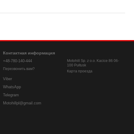
Контактная информация
+48-780-140-444
Motohill Sp. z o.o. Kacice 86 06-
100 Pułtusk
Перезвонить вам?
Карта проезда
Viber
WhatsApp
Telegram
Motohillpl@gmail.com