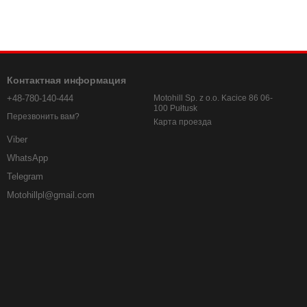
Контактная информация
+48-780-140-444
Motohill Sp. z o.o. Kacice 86 06-
100 Pułtusk
Перезвонить вам?
Карта проезда
Viber
WhatsApp
Telegram
Motohillpl@gmail.com