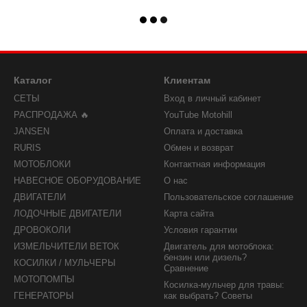
Каталог
Клиентам
СЕТЫ
Вход в личный кабинет
РАСПРОДАЖА 🔥
YouTube Motohill
JANSEN
Оплата и доставка
RURIS
Обмен и возврат
МОТОБЛОКИ
Контактная информация
НАВЕСНОЕ ОБОРУДОВАНИЕ
О нас
ДВИГАТЕЛИ
Пользовательское соглашение
ЛОДОЧНЫЕ ДВИГАТЕЛИ
Карта сайта
ДРОВОКОЛИ
Условия гарантии
ИЗМЕЛЬЧИТЕЛИ ВЕТОК
Двигатель для мотоблока:
бензин или дизель?
КОСИЛКИ / МУЛЬЧЕРЫ
Сравнение
МОТОПОМПЫ
Косилка-мульчер для травы:
ГЕНЕРАТОРЫ
как выбрать? Советы