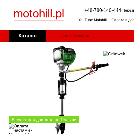
Перейти к основному контенту
+48-780-140-444
Перез
YouTube Motohill
Оплата и до
Пользовательское соглашен
Двигатель для мотоблока: бе
Каталог
Косилка-мульчер для травы: 
Дровокол: горизонтальный и
Генератор для дома: как под
Impressum
Бесплатная доставка по Польше