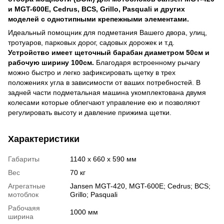
и MGT-600E, Cedrus, BCS, Grillo, Pasquali и других
моделей с однотипными крепежными элементами.
Идеальный помощник для подметания Вашего двора, улиц,
тротуаров, парковых дорог, садовых дорожек и т.д.
Устройство имеет щеточный барабан диаметром 50см и
рабочую ширину 100см.
Благодаря встроенному рычагу
можно быстро и легко зафиксировать щетку в трех
положениях угла в зависимости от ваших потребностей. В
задней части подметальная машина укомплектована двумя
колесами которые облегчают управление ею и позволяют
регулировать высоту и давление прижима щетки.
Характеристики
Габариты
1140 x 660 x 590 мм
Вес
70 кг
Агрегатные
Jansen MGT-420, MGT-600E; Cedrus; BCS;
мотоблок
Grillo; Pasquali
Рабочаяя
1000 мм
ширина