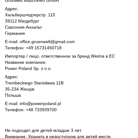
Grünwelt Maschinen GmbH
Адрес:
Хальберштедтерстр. 115
39112 Магдебург
Саксония-Анхальт
Германия
E-mail: office.gruenwelt@gmail.com
Телефон: +49 15731450718
Импортер / лицо, ответственное за бренд Weima в ЕС
Название компании:
Power Poland Sp. z o.o.
Адрес:
Trembeckiego Stanisława 11B
35-234 Жешув
Польша
E-mail: info@powerpoland.pl
Телефон: +48 733939700
Не подходит для детей младше 3 лет.
Внимание: Хранить в недоступном для детей месте.