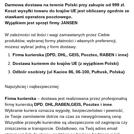
Darmowa dostawa na terenie Polski przy zakupie od 999 zł.
Koszt wysyłki towaru do krajów UE jest obliczany zgodnie ze
stawkami operatora pocztowego.
Wyjątkiem jest sprzęt firmy JANSEN
W zależności od ilości i wagi zamawianych przez Ciebie
produktów, wybranej formy płatności i własnych preferencji,
możesz wybrać jedną z form dostawy:
Firma kurierska (DPD, DHL, GEIS, Pocztex, RABEN i inne)
Dostawa kurierem do krajów UE (z wyjątkiem Polski)
Odbiór osobisty (ul Kacice 86, 06-100, Pułtusk, Polska)
Najszybciej i najbezpieczniej:
Firma kurierska
– dostawa jest realizowana przez profesjonalną
firmę kurierską
DPD
,
DHL,RABEN,GEIS, Pocztex i inne
.
Wybranie kuriera oznacza wygodę, bezpieczeństwo i pewność,
że Twoje zamówienie dotrze na czas za niewygórowaną cenę.
Wszystkie przesyłki kurierskie są ubezpieczone od zaginięcia czy
zniszczenia w transporcie. Dodatkowo, na Twój adres email