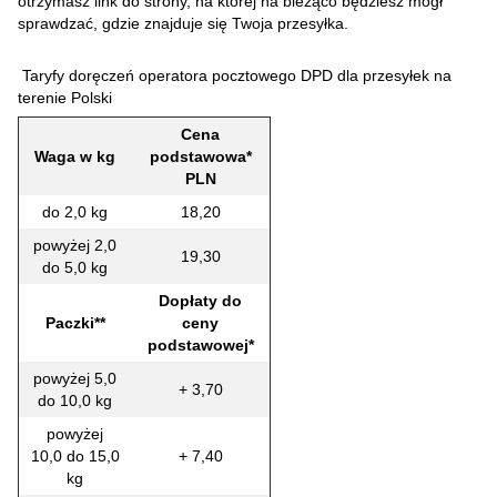
otrzymasz link do strony, na której na bieżąco będziesz mógł
sprawdzać, gdzie znajduje się Twoja przesyłka.
Taryfy doręczeń operatora pocztowego DPD dla przesyłek na
terenie Polski
Cena
Waga w kg
podstawowa*
PLN
do 2,0 kg
18,20
powyżej 2,0
19,30
do 5,0 kg
Dopłaty do
Paczki**
ceny
podstawowej*
powyżej 5,0
+ 3,70
do 10,0 kg
powyżej
10,0 do 15,0
+ 7,40
kg