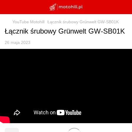
YouTube Motohill
Łącznik śrubowy Grünwelt GW-SB01K
Łącznik śrubowy Grünwelt GW-SB01K
26 maja 2023