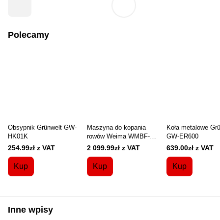
Polecamy
Obsypnik Grünwelt GW-
Maszyna do kopania
Koła metalowe Grü
HK01K
rowów Weima WMBF-
GW-ER600
6TR do WM1100-6,
254.99zł z VAT
2 099.99zł z VAT
639.00zł z VAT
WM1000N-6 (bez oleju
przekładniowego)
Kup
Kup
Kup
Inne wpisy