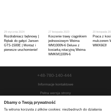
29 stycznia 2024
27 listopada 2023
20 listopada 2
Rozdrabniacz bębnowy |
Koszenie trawy ciągnikiem
Praca z kosi
Rębak do gałęzi Jansen
jednoosiowym Weima
mulczerem 
GTS-1500E | Montaż i
WM1000N-6 Deluxe z
WMX663!
pierwsze uruchomienie!
kosiarką rotacyjną Weima
WMKM1100N-6
+48-780-140-444
Informacje kontaktowe
Pełna wersja strony
Mapa strony
Dbamy o Twoją prywatność
Ta witryna korzysta z plików cookies: niezbędnych do działania
© 2022—2026